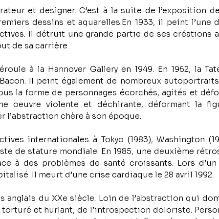
teur et designer. C’est à la suite de l’exposition d
emiers dessins et aquarelles.En 1933, il peint l’une 
tives. Il détruit une grande partie de ses créations a
ut de sa carrière.
roule à la Hannover Gallery en 1949. En 1962, la Tat
 Bacon. Il peint également de nombreux autoportraits.
us la forme de personnages écorchés, agités et déform
ne oeuvre violente et déchirante, déformant la fig
r l’abstraction chère à son époque. 
ctives internationales à Tokyo (1983), Washington (1
ste de stature mondiale. En 1985, une deuxième rétrospec
ace à des problèmes de santé croissants. Lors d’un
talisé. Il meurt d’une crise cardiaque le 28 avril 1992.
tes anglais du XXe siècle. Loin de l’abstraction qui do
 torturé et hurlant, de l’introspection doloriste. Per