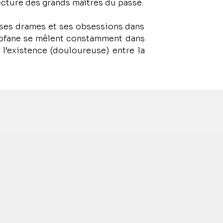
de Lucian Freud est l’auteur d’une œuvre expressionniste fortement influencée par la relecture des grands maîtres du passé. 
 ses drames et ses obsessions dans 
ofane se mêlent constamment dans 
’existence (douloureuse) entre la 