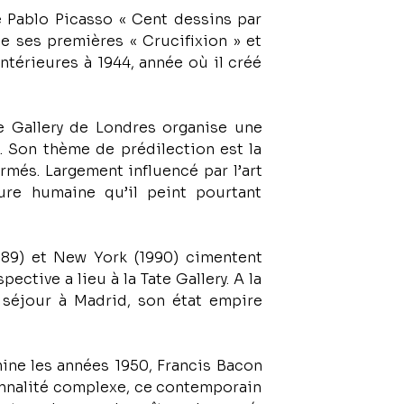
e Pablo Picasso « Cent dessins par 
de ses premières « Crucifixion » et 
ntérieures à 1944, année où il créé 
e Gallery de Londres organise une 
 Son thème de prédilection est la 
és. Largement influencé par l’art 
ure humaine qu’il peint pourtant 
989) et New York (1990) cimentent 
tive a lieu à la Tate Gallery. A la 
 séjour à Madrid, son état empire 
mine les années 1950, Francis Bacon 
sonnalité complexe, ce contemporain 