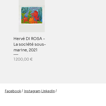
Hervé DI ROSA -
La société sous-
marine, 2021
Prix
1 200,00 €
/
/
Instagram
LinkedIn
Facebook