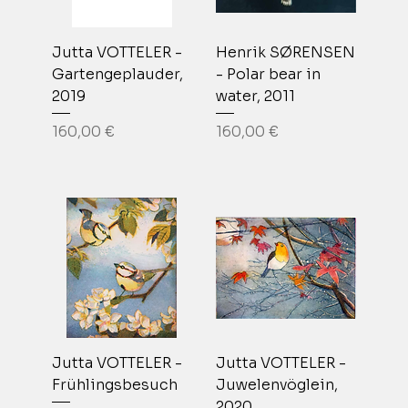
Jutta VOTTELER -
Henrik SØRENSEN
Gartengeplauder,
- Polar bear in
2019
water, 2011
Prix
Prix
160,00 €
160,00 €
Jutta VOTTELER -
Jutta VOTTELER -
Frühlingsbesuch
Juwelenvöglein,
2020