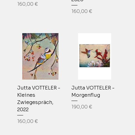
Prix
160,00 €
Prix
160,00 €
Jutta VOTTELER -
Jutta VOTTELER -
Kleines
Morgenflug
Zwiegespräch,
Prix
190,00 €
2022
Prix
160,00 €