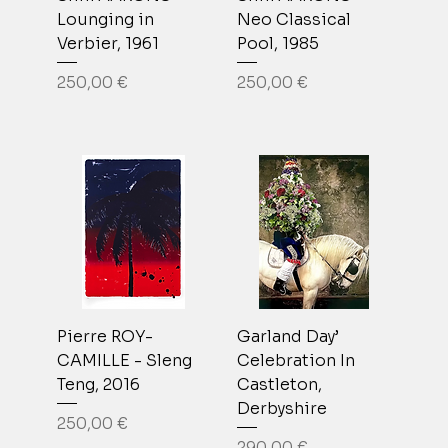
Lounging in
Neo Classical
Verbier, 1961
Pool, 1985
Prix
Prix
250,00 €
250,00 €
Pierre ROY-
Garland Day’
CAMILLE - Sleng
Celebration In
Teng, 2016
Castleton,
Derbyshire
Prix
250,00 €
Prix
290,00 €