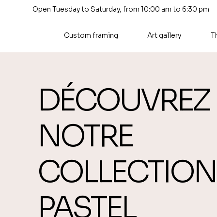
Open Tuesday to Saturday, from 10:00 am to 6:30 pm
Custom framing
Art gallery
T
DÉCOUVREZ
NOTRE
COLLECTION
PASTEL