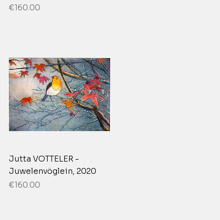
Price
€160.00
Jutta VOTTELER -
Juwelenvöglein, 2020
Price
€160.00