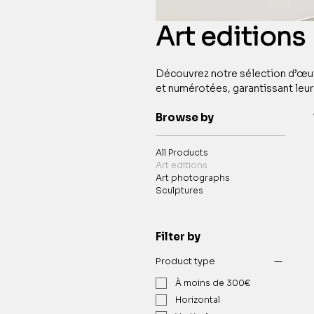
Art editions
Découvrez notre sélection d’œuvre
et numérotées, garantissant leur
d’authenticité. Afin de sublimer ces créations, nous avons fait le choix d’en encadrement sur-
Browse by
mesure, réalisé dans notre propr
est conçu pour mettre en valeur 
respectant les normes de conse
All Products
Art editions
Art photographs
Sculptures
Filter by
Product type
À moins de 300€
Horizontal