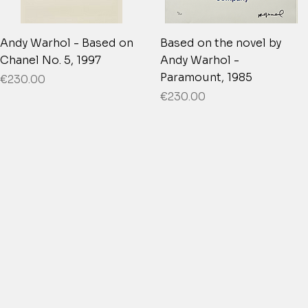
Andy Warhol - Based on
Based on the novel by
Chanel No. 5, 1997
Andy Warhol -
Paramount, 1985
Price
€230.00
Price
€230.00