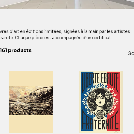
s d’art en éditions limitées, signées à la main par les artistes
 rareté. Chaque pièce est accompagnée d’un certificat
161 products
e atelier d’artisanat avec des matériaux de qualité. Chaque cadre
So
l’œuvre, en harmonie avec son style et ses couleurs, tout en
rvation muséale.