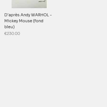
D'après Andy WARHOL -
Mickey Mouse (fond
bleu)
Price
€230.00