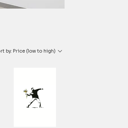
rt by:
Price (low to high)