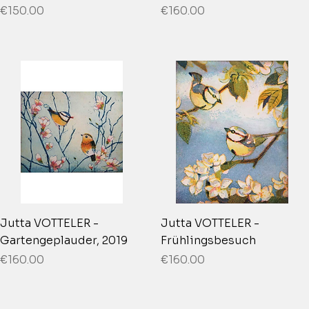
Price
Price
€150.00
€160.00
Jutta VOTTELER -
Jutta VOTTELER -
Gartengeplauder, 2019
Frühlingsbesuch
Price
Price
€160.00
€160.00