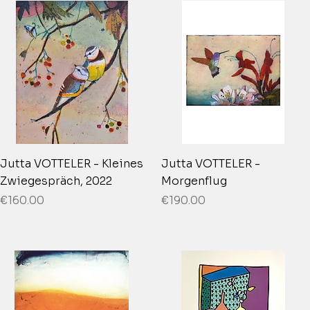
Jutta VOTTELER - Kleines
Jutta VOTTELER -
Zwiegespräch, 2022
Morgenflug
Price
Price
€160.00
€190.00