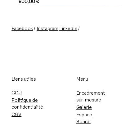
Prix
800,00 €
/
/
Instagram
LinkedIn
Facebook
Liens utiles
Menu
CGU
Encadrement
sur-mesure
Politique de
confidentialité
Galerie
CGV
Espace
Soardi