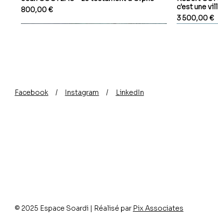
c'est une vil
Prix
800,00 €
Prix
3 500,00 €
Facebook
/
Instagram
/
LinkedIn
© 2025 Espace Soardi | Réalisé par
Pix Associates