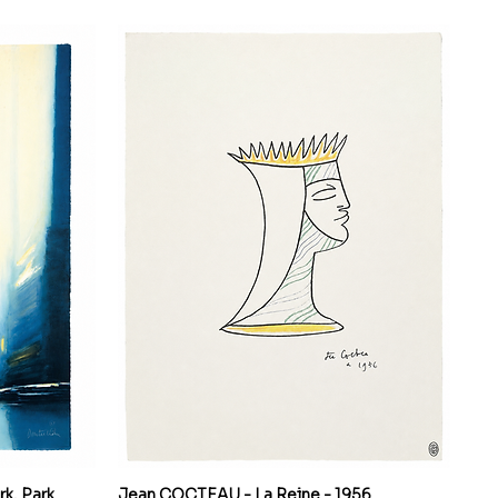
k, Park
Jean COCTEAU - La Reine - 1956