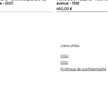
le - 2001
avenue - 1992
Prix
450,00 €
Liens utiles
CGU
CGV
Politique de confidentialité