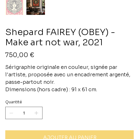
Shepard FAIREY (OBEY) -
Make art not war, 2021
Prix
750,00 €
Sérigraphie originale en couleur, signée par
l'artiste, proposée avec un encadrement argenté,
passe-partout noir.
Dimensions (hors cadre) : 91 x 61 cm.
Quantité
AJOUTER AU PANIER